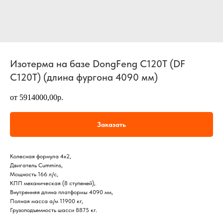
Изотерма на базе DongFeng C120T (DF
C120T) (длина фургона 4090 мм)
от 5914000,00р.
Заказать
Колесная формула 4х2,
Двигатель Cummins,
Мощность 166 л/с,
КПП механическая (8 ступеней),
Внутренняя длина платформы 4090 мм,
Полная масса а/м 11900 кг,
Грузоподъемность шасси 8875 кг.