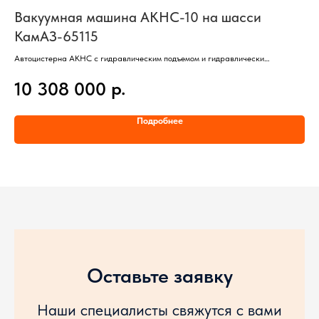
Вакуумная машина АКНС-10 на шасси
В
КамАЗ-65115
К
Автоцистерна АКНС с гидравлическим подъемом и гидравлически
Авт
открывающимся днищем,
отк
р.
10 308 000
1
Базовое шасси КамАЗ-65115,
Баз
Колесная формула 6х4,
Кол
Объем цистерны 10 куб/м,
Объ
Подробнее
Предназначена для механизированной откачки отходов нефтепродуктов и
Пре
газового конденсата и транспортировки их к месту хранения или
газ
переработки.
пер
Оставьте заявку
Наши специалисты свяжутся с вами