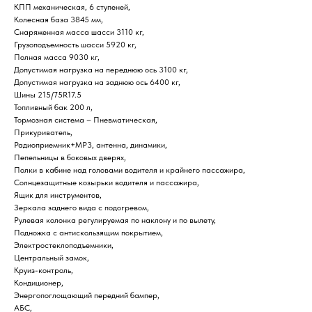
КПП механическая, 6 ступеней,
Колесная база 3845 мм,
Снаряженная масса шасси 3110 кг,
Грузоподъемность шасси 5920 кг,
Полная масса 9030 кг,
Допустимая нагрузка на переднюю ось 3100 кг,
Допустимая нагрузка на заднюю ось 6400 кг,
Шины 215/75R17.5
Топливный бак 200 л,
Тормозная система – Пневматическая,
Прикуриватель,
Радиоприемник+MP3, антенна, динамики,
Пепельницы в боковых дверях,
Полки в кабине над головами водителя и крайнего пассажира,
Солнцезащитные козырьки водителя и пассажира,
Ящик для инструментов,
Зеркала заднего вида с подогревом,
Рулевая колонка регулируемая по наклону и по вылету,
Подножка с антискользящим покрытием,
Электростеклоподъемники,
Центральный замок,
Круиз-контроль,
Кондиционер,
Энергопоглощающий передний бампер,
АБС,