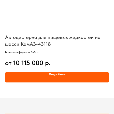
Автоцистерна для пищевых жидкостей на
А
шасси КамАЗ-43118
К
Колесная формула 6х6,
Кол
Ошиновка односкатная,
3 о
р.
от 10 115 000
о
3 оси, 6 колес,
Дви
Объем цистерны - 9800 литров,
Объ
Секций - 3,
1 о
Подробнее
Материал - нержавеющая сталь.
Без