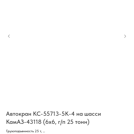
Автокран КС-55713-5К-4 на шасси
А
КамАЗ-43118 (6х6, г/п 25 тонн)
К
Грузоподъемность 25 т,
Кол