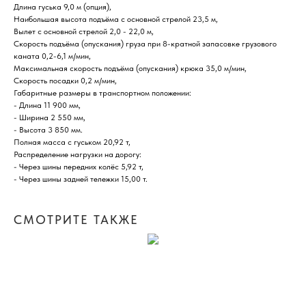
Длина гуська 9,0 м (опция),
Наибольшая высота подъёма с основной стрелой 23,5 м,
Вылет с основной стрелой 2,0 - 22,0 м,
Скорость подъёма (опускания) груза при 8-кратной запасовке грузового
каната 0,2-6,1 м/мин,
Максимальная скорость подъёма (опускания) крюка 35,0 м/мин,
Скорость посадки 0,2 м/мин,
Габаритные размеры в транспортном положении:
- Длина 11 900 мм,
- Ширина 2 550 мм,
- Высота 3 850 мм.
Полная масса с гуськом 20,92 т,
Распределение нагрузки на дорогу:
- Через шины передних колёс 5,92 т,
- Через шины задней тележки 15,00 т.
СМОТРИТЕ ТАКЖЕ