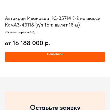
Автокран Ивановец КС-35714К-2 на шасси
А
КамАЗ-43118 (г/п 16 т, вылет 18 м)
К
Колесная формула 6х6,
Баз
3 оси, 6 колес,
Кол
р.
от 16 188 000
о
Грузоподъемность 16 тонн,
Дви
Вылет стрелы 18 метров,
Гру
Двигатель КамАЗ / Cummins,
Гру
Подробнее
Мощность 300 л/с
Дли
Дли
Оставьте заявку