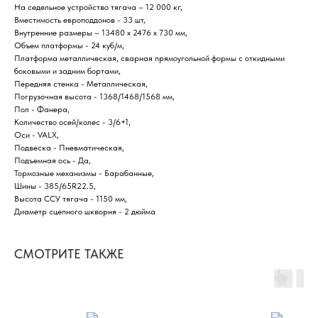
На седельное устройство тягача – 12 000 кг,
Вместимость европоддонов - 33 шт,
Внутренние размеры – 13480 х 2476 х 730 мм,
Объем платформы - 24 куб/м,
Платформа металлическая, сварная прямоугольной формы с откидными
боковыми и задним бортами,
Передняя стенка - Металлическая,
Погрузочная высота - 1368/1468/1568 мм,
Пол - Фанера,
Количество осей/колес - 3/6+1,
Оси - VALX,
Подвеска - Пневматическая,
Подъемная ось - Да,
Тормозные механизмы - Барабанные,
Шины - 385/65R22.5,
Высота ССУ тягача - 1150 мм,
Диаметр сцепного шкворня - 2 дюйма
СМОТРИТЕ ТАКЖЕ