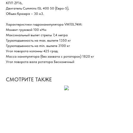
КПП ZF16,
Двигатель Cummins ISL 400 50 (Евро-5),
Объем бункера – 30 м3.
Характеристики гидроманипулятора VM10L74M:
Момент грузовой 100 кНм
Максимальный вылет стрелы 7,4 метра
Грузоподъемность на max. вылете 1350 кг
Грузоподъемность на min. вылете 3100 кг
Угол поворота колонны 425 град.
Масса манипулятора (без захвата с ротатором) 1820 кг
Угол поворота вала ротатора Бесконечный
СМОТРИТЕ ТАКЖЕ