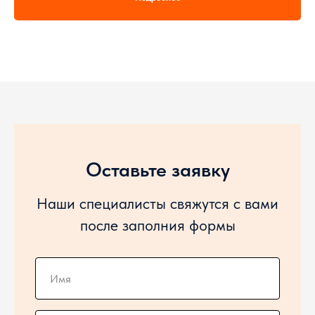
Мощ
Вылет КМУ - 7,4 метра,
Хар
Г/п на максимальном вылете - 1350 кг,
Выл
Максимальная г/п - 3100 кг.
Г/п
Мак
Оставьте заявку
Наши специалисты свяжутся с вами
после заполния формы