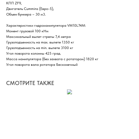
КПП ZF9,
Двигатель Cummins (Евро-5),
Объем бункера – 30 м3.
Характеристики гидроманипулятора VM10L74M:
Момент грузовой 100 кНм
Максимальный вылет стрелы 7,4 метра
Грузоподъемность на max. вылете 1350 кг
Грузоподъемность на min. вылете 3100 кг
Угол поворота колонны 425 град.
Масса манипулятора (без захвата с ротатором) 1820 кг
Угол поворота вала ротатора Бесконечный
СМОТРИТЕ ТАКЖЕ