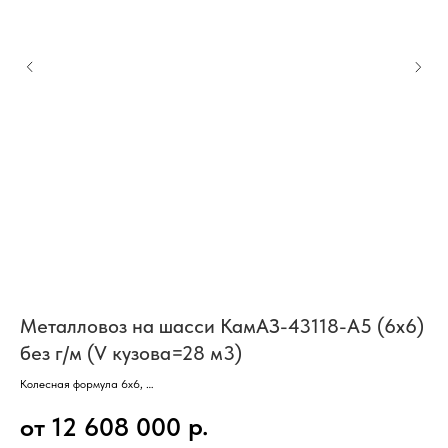
Металловоз на шасси КамАЗ-43118-А5 (6х6)
Ло
без г/м (V кузова=28 м3)
ку
Колесная формула 6х6,
Кол
3 оси, 6 колес,
3 о
р.
от 12 608 000
о
Г/п базового а/м - 13,3 тонны,
Г/п
Двигатель Cummins,
Дви