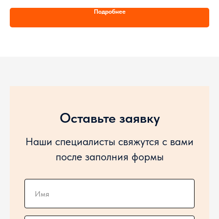
Мощность 300 л/с,
Мощ
Подробнее
Объем кузова 28 куб/м
Хар
Выл
Г/п
Мак
Оставьте заявку
Наши специалисты свяжутся с вами
после заполния формы