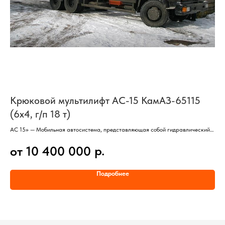
Крюковой мультилифт АС-15 КамАЗ-65115
К
(6х4, г/п 18 т)
(6
АС 15» — Мобильная автосистема, представляющая собой гидравлический
«АС
погрузо-разгрузочный механизм «МПР-2», установленный на базе «КАМАЗ
раз
р.
от 10 400 000
о
65115» и предназначенный для работы со сменными кузовами.
баз
Подробнее