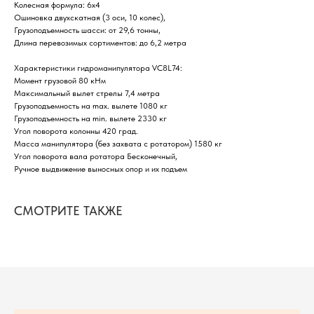
Колесная формула: 6х4
Ошиновка двухскатная (3 оси, 10 колес),
Грузоподъемность шасси: от 29,6 тонны,
Длина перевозимых сортиментов: до 6,2 метра
Характеристики гидроманипулятора VC8L74:
Момент грузовой 80 кНм
Максимальный вылет стрелы 7,4 метра
Грузоподъемность на max. вылете 1080 кг
Грузоподъемность на min. вылете 2330 кг
Угол поворота колонны 420 град.
Масса манипулятора (без захвата с ротатором) 1580 кг
Угол поворота вала ротатора Бесконечный,
Ручное выдвижение выносных опор и их подъем
СМОТРИТЕ ТАКЖЕ