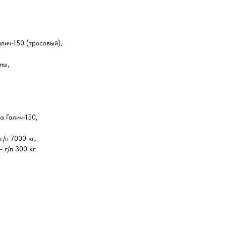
лич-150 (тросовый),
ны,
 Галич-150,
/п 7000 кг,
 г/п 300 кг