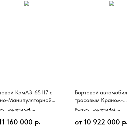
товой КамАЗ-65117 с
Бортовой автомобил
но-Манипуляторной
тросовым Краном-
ановкой ИМ-240 с
Манипулятором XC
ная формула 6х4,
Колесная формула 4х2,
гателем Cummins
SQS200-6 на базе 
, 10 колес,
Двигатель Cummins,
р.
р
11 160 000
от 10 922 000
сть 300 л/с,
Мощность 271 л/с,
атель КАММИНЗ,
КПП 8 ступеней,