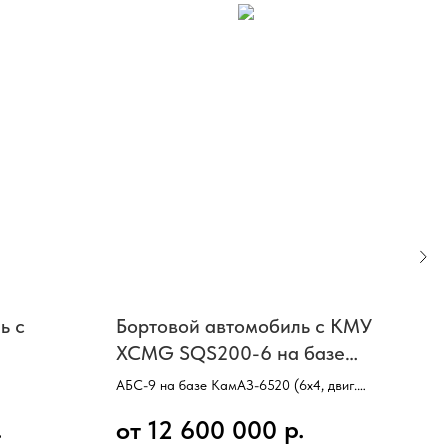
ь с
Бортовой автомобиль с КМУ
Бор
XCMG SQS200-6 на базе
Кр
MG
JAC N180
Уст
АБС-9 на базе КамАЗ-6520 (6х4, двиг.
Коле
JAC N180
дви
Cummins, 300 л.с., КП ZF9, привод от
3 оси
.
р.
от 12 600 000
от
автономного двигателя)
Мощн
Двиг