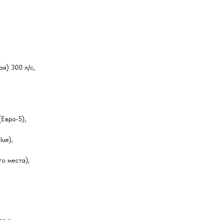
я) 300 л/с,
Евро-5),
ue),
го места),