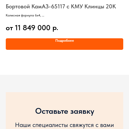
Бортовой КамАЗ-65117 с КМУ Клинцы 20К
Б
6 
Колесная формула 6х4,
3 оси, 10 колес,
АБС
р.
от 11 849 000
Мощность 300 л/с,
авт
Двигатель КАММИНЗ,
о
Грузоподъемность базового шасси 16 тонн,
Подробнее
Тип КМУ - шарнирно-сочлененный,
Максимальный вылет КМУ - 12 метров,
Максимальная грузоподъемность КМУ - 7200 кг,
Грузоподъемность на максимальном вылете - 1800 кг
Оставьте заявку
Наши специалисты свяжутся с вами