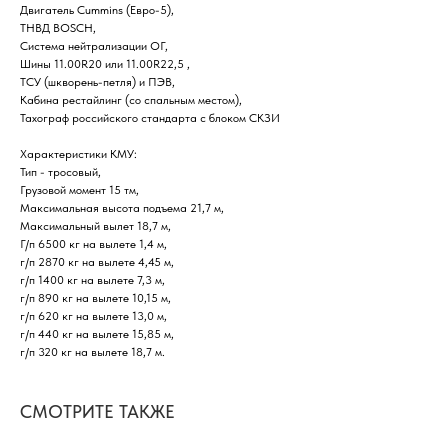
Двигатель Cummins (Евро-5),
ТНВД BOSCH,
Система нейтрализации ОГ,
Шины 11.00R20 или 11.00R22,5 ,
ТСУ (шкворень-петля) и ПЭВ,
Кабина рестайлинг (со спальным местом),
Тахограф российского стандарта с блоком СКЗИ
Характеристики КМУ:
Тип - тросовый,
Грузовой момент 15 тм,
Максимальная высота подъема 21,7 м,
Максимальный вылет 18,7 м,
Г/п 6500 кг на вылете 1,4 м,
г/п 2870 кг на вылете 4,45 м,
г/п 1400 кг на вылете 7,3 м,
г/п 890 кг на вылете 10,15 м,
г/п 620 кг на вылете 13,0 м,
г/п 440 кг на вылете 15,85 м,
г/п 320 кг на вылете 18,7 м.
СМОТРИТЕ ТАКЖЕ