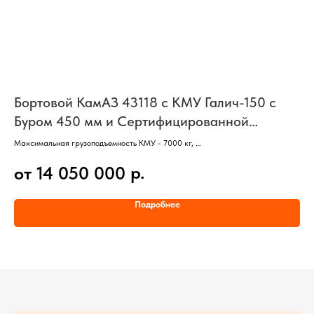
Бортовой КамАЗ 43118 с КМУ Галич-150 с
Б
Буром 450 мм и Сертифицированной
(д
Люлькой с ДУ
Максимальная грузоподъемность КМУ - 7000 кг,
Кол
Вылет стрелы - 19,0 м,
3 о
р.
от 14 050 000
о
Базовое шасси - КамАЗ 43118,
Мощ
Колесная формула 6х6,
Дви
Оснащение:
Гру
Подробнее
БУР 450 мм,
Тип
Сертифицированная люлька с дистанционным управлением
Гру
Мак
Мак