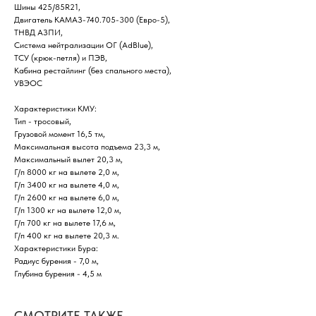
Шины 425/85R21,
Двигатель КАМАЗ-740.705-300 (Евро-5),
ТНВД АЗПИ,
Система нейтрализации ОГ (AdBlue),
ТСУ (крюк-петля) и ПЭВ,
Кабина рестайлинг (без спального места),
УВЭОС
Характеристики КМУ:
Тип - тросовый,
Грузовой момент 16,5 тм,
Максимальная высота подъема 23,3 м,
Максимальный вылет 20,3 м,
Г/п 8000 кг на вылете 2,0 м,
Г/п 3400 кг на вылете 4,0 м,
Г/п 2600 кг на вылете 6,0 м,
Г/п 1300 кг на вылете 12,0 м,
Г/п 700 кг на вылете 17,6 м,
Г/п 400 кг на вылете 20,3 м.
Характеристики Бура:
Радиус бурения - 7,0 м,
Глубина бурения - 4,5 м
СМОТРИТЕ ТАКЖЕ