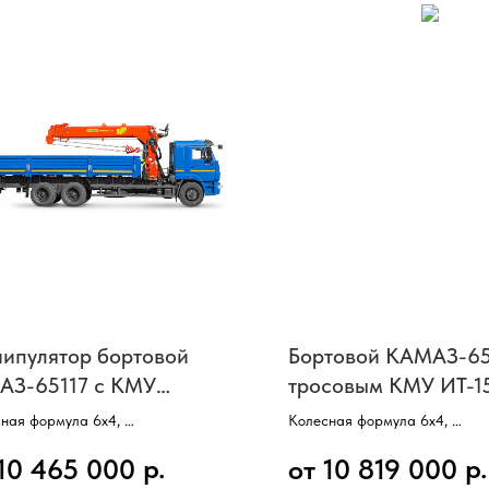
ипулятор бортовой
Бортовой КАМАЗ-65
АЗ-65117 с КМУ
тросовым КМУ ИТ-1
finger INMAN IT-150
ная формула 6х4,
Колесная формула 6х4,
, 10 колес,
Бортовая платформа 6400 м
р.
р.
 10 465 000
от 10 819 000
сть 300 л/с,
Двигатель КамАЗ,
атель CUMMINS,
Мощность 300 л/с,