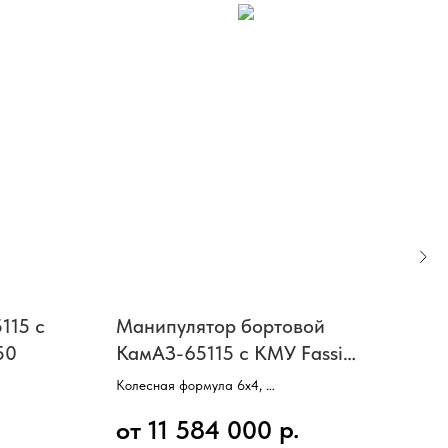
115 с
Манипулятор бортовой
Бор
50
КамАЗ-65115 с КМУ Fassi
КМУ
215А 0.22 (двигатель КамАЗ)
Колесная формула 6х4,
Коле
м,
3 оси, 10 колес,
Борт
р.
от 11 584 000
от
Мощность 300 л/с,
Двиг
Двигатель КАМАЗ,
Мощн