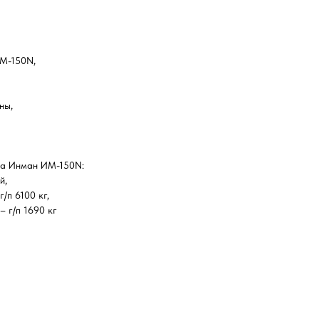
М-150N,
ны,
ка Инман ИМ-150N:
й,
/п 6100 кг,
 г/п 1690 кг