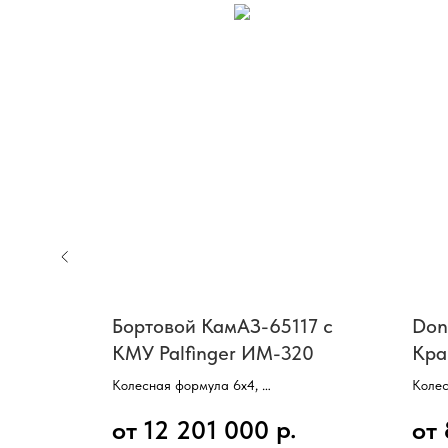
15 с
Бортовой КамАЗ-65117 с
Don
КМУ Palfinger ИМ-320
Кра
XCM
Колесная формула 6х4,
Колес
м,
Двигатель Cummins,
Двиг
р.
от 12 201 000
от
Мощность 300 л/с,
Мощно
КП ZF9,
КПП 8