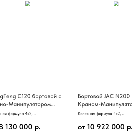
gFeng C120 бортовой с
Бортовой JAC N200 
но-Манипулятором
Краном-Манипулят
G SQS 125-4
XCMG SQS200-6
ная формула 4х2,
Колесная формула 4х2,
атель Cummins,
Двигатель Cummins,
р.
р
 8 130 000
от 10 922 000
сть 166 или 210 л/с,
Мощность 271 л/с,
 ступеней,
КПП 8 ступеней,