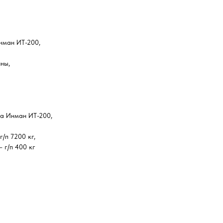
нман ИТ-200,
нны,
а Инман ИТ-200,
/п 7200 кг,
 г/п 400 кг