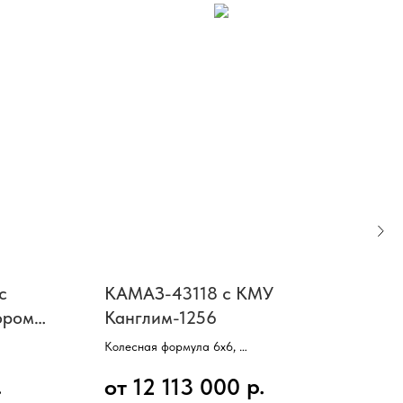
с
КАМАЗ-43118 с КМУ
Бор
ором
Канглим-1256
КМ
Колесная формула 6х6,
Коле
Бортовая платформа 6112 мм,
Двиг
.
р.
от 12 113 000
от
Двигатель КАМАЗ,
Мощн
Мощность 300 л/с,
КП Z