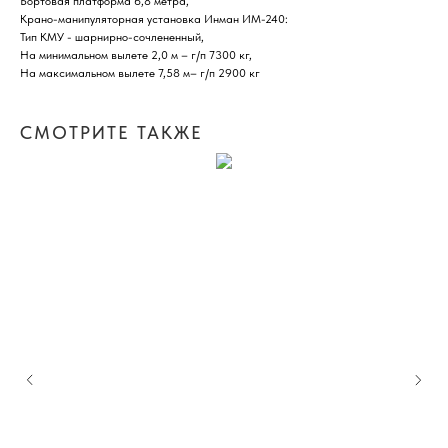
Бортовая платформа 6,8 метра,
Крано-манипуляторная установка Инман ИМ-240:
Тип КМУ - шарнирно-сочлененный,
На минимальном вылете 2,0 м – г/п 7300 кг,
На максимальном вылете 7,58 м– г/п 2900 кг
СМОТРИТЕ ТАКЖЕ