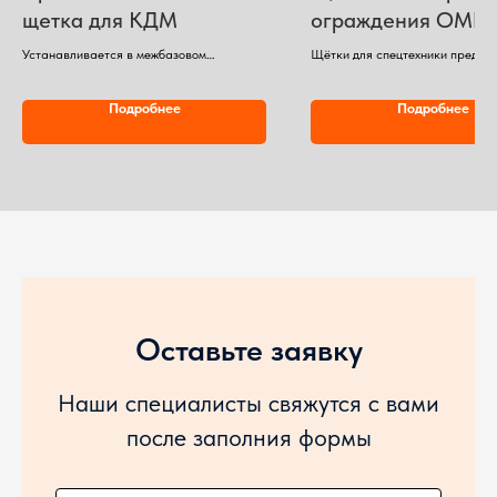
щетка для КДМ
ограждения ОМБ 
КДМ
Устанавливается в межбазовом
Щётки для спецтехники предна
пространстве Транспортного Средства.
для мойки дорожных ограждени
Обрабатываемая полоса - 2,5 метра.
барьерных типов. Привод щётки
Подробнее
Подробнее
Диаметр ворса – 0,55 метра.
регулировка её по высоте и ши
Материал – полипропилен
вылета стрелы осуществляется
гидроприводом дистанционно и
водителя.
Оставьте заявку
Наши специалисты свяжутся с вами
после заполния формы