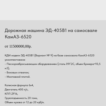
Дорожная машина ЭД-405В1 на самосвале
КамАЗ-6520
от 11500000,00р.
КДМ модели ЭД-405В1 (Вариант № 9) на базе самосвала КамАЗ-6520
укомплектована:
- Пескоразбрасывающим оборудованием (сталь 09Г2С, объем бункера=10,5
м3),
- Боковым отвалом;
- Монтажной плитой.
Колесная формула 6х4,
Двигатель 400 л/с,
КПП ZF16,
Грузоподъемность 20 тонн,
Объем кузова от 12 до 20 куб/м.