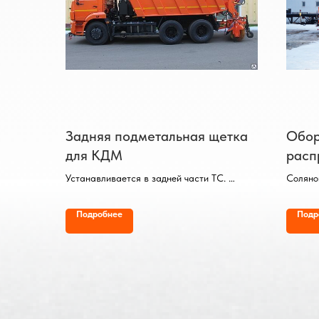
Задняя подметальная щетка
Обор
для КДМ
расп
реаг
Устанавливается в задней части ТС.
Соляно
Обрабатываемая полоса - 2,5 метра.
и расп
Диаметр ворса - 0,6 метра.
распол
Подробнее
Подр
Материал ворса – полипропилен.
вертик
Горизо
стойки
раздель