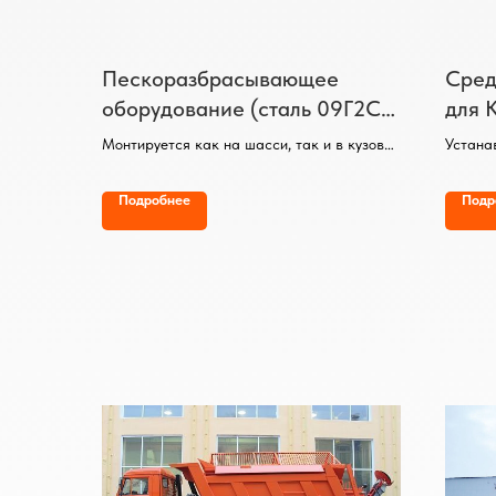
Пескоразбрасывающее
Сред
оборудование (сталь 09Г2С)
для 
для КДМ
Монтируется как на шасси, так и в кузов
Устана
самосвала.
простр
Объем бункера до 14 м3 (в зависимости от
Обраба
Подробнее
Подр
базового транспортного средства).
Диамет
Может дополнительно комплектоваться
Матери
баками для увлажнения ПГМ.