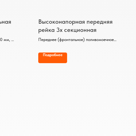
ьная
Высоконапорная передняя
рейка 3х секционная
влики
00 мм,
Переднее (фронтальное) поливомоечное
оборудование высокого давления для КДМ
ен,
Подробнее
ороги до
ении-не менее