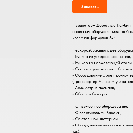
Заказать
Предлагаем Дорожные Комбини
навесным оборудованием на базе
колесной формулой 6х4.
Пескоразбрасывающее оборудов
- Бункер из углеродистой стали,
- Бункер из нержавеющей стали,
- Система увлажнения с баками 
- Оборудование с электронно-г
(транспортер + диск + увлажнен
- Асимметрия посыпки,
- Обогрев бункера.
Поливомоечное оборудование:
- С пластиковыми баками,
- Со стальной цистерной,
- Оборудование для мойки элеме
т.д.),