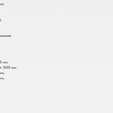
ка,
,
ование:
0 мм,
л 3500 мм,
мм,
мм,