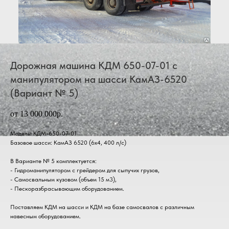
Дорожная машина КДМ 650-07-01 с
манипулятором на шасси КамАЗ-6520
(Вариант № 5)
от 13 000 000р.
Модель: КДМ-650-07-01
Базовое шасси: КамАЗ 6520 (6х4, 400 л/с)
В Варианте № 5 комплектуется:
- Гидроманипулятором с грейдером для сыпучих грузов,
- Самосвальным кузовом (объем 15 м3),
- Пескоразбрасывающим оборудованием.
Поставляем КДМ на шасси и КДМ на базе самосвалов с различным
навесным оборудованием.