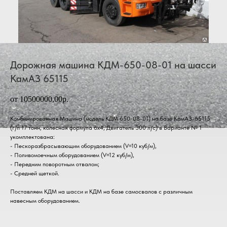
Дорожная машина КДМ-650-08-01 на шасси
КамАЗ 65115
от 10500000,00р.
Комбинированная Машина (модель КДМ 650-08-01) на базе КамАЗ-65115
(г/п 17 тонн, колесная формула 6х4, Двигатель 300 л/с) в Варианте № 1
укомплектована:
- Пескоразбрасывающим оборудованием (V=10 куб/м),
- Поливомоечным оборудованием (V=12 куб/м),
- Передним поворотным отвалом;
- Средней щеткой.
Поставляем КДМ на шасси и КДМ на базе самосвалов с различным
навесным оборудованием.