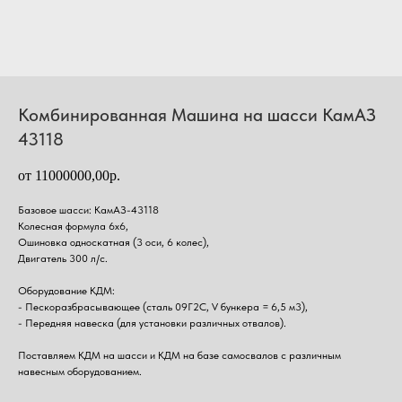
Комбинированная Машина на шасси КамАЗ
43118
от 11000000,00р.
Базовое шасси: КамАЗ-43118
Колесная формула 6х6,
Ошиновка односкатная (3 оси, 6 колес),
Двигатель 300 л/с.
Оборудование КДМ:
- Пескоразбрасывающее (сталь 09Г2С, V бункера = 6,5 м3),
- Передняя навеска (для установки различных отвалов).
Поставляем КДМ на шасси и КДМ на базе самосвалов с различным
навесным оборудованием.