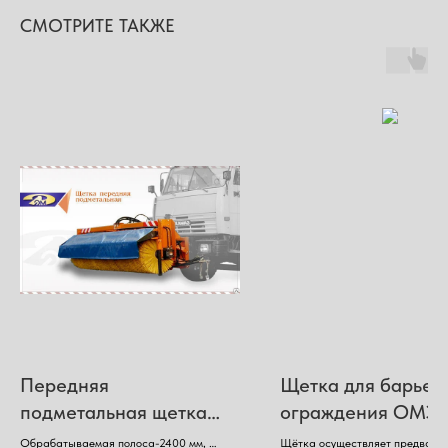
СМОТРИТЕ ТАКЖЕ
Передняя
Щетка для барьер
подметальная щетка
ограждения ОМЭ
для КДМ с охладителем
для КДМ
Обрабатываемая полоса-2400 мм,
Щётка осуществляет предвари