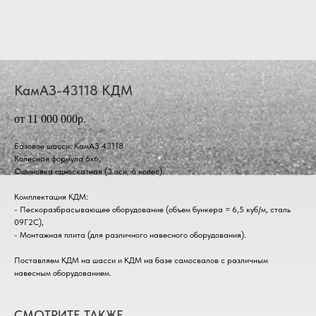
КамАЗ-43118 КДМ
от 11 000 000р.
Базовое шасси: КамАЗ 43118
Колесная формула 6х6,
Ошиновка односкатная (3 оси, 6 колес).
Комплектация КДМ:
- Пескоразбрасывающее оборудование (объем бункера = 6,5 куб/м, сталь
09Г2С),
- Монтажная плита (для различного навесного оборудования).
Поставляем КДМ на шасси и КДМ на базе самосвалов с различным
навесным оборудованием.
СМОТРИТЕ ТАКЖЕ