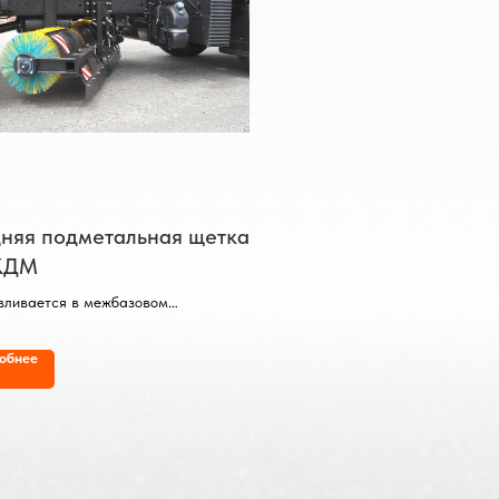
няя подметальная щетка
КДМ
вливается в межбазовом
анстве Транспортного Средства.
тываемая полоса - 2,5 метра.
обнее
р ворса – 0,55 метра.
ал – полипропилен