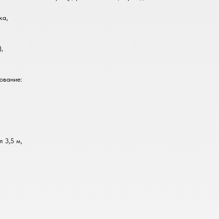
ка,
,
ование:
 3,5 м,