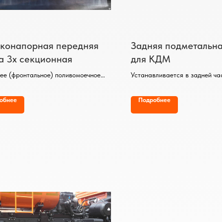
конапорная передняя
Задняя подметальн
а 3х секционная
для КДМ
ее (фронтальное) поливомоечное
Устанавливается в задней ча
ование высокого давления для КДМ
Обрабатываемая полоса - 2,
Диаметр ворса - 0,6 метра.
обнее
Подробнее
Материал ворса – полипропи