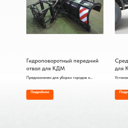
Гидроповоротный передний
Сред
отвал для КДМ
для 
Предназначен для уборки городов и
Устана
магистралей, устанавливается на
простр
переднюю монтажную плиту без
Обраба
Подробнее
Подр
применения грузоподъёмных средств.
Диамет
Матери