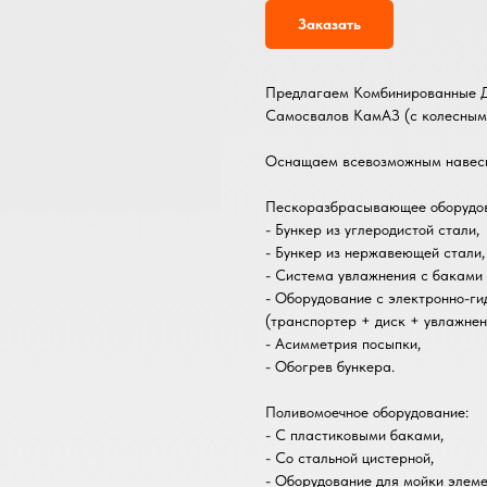
Заказать
Предлагаем Комбинированные Д
Самосвалов КамАЗ (с колесными 
Оснащаем всевозможным навесны
Пескоразбрасывающее оборудов
- Бункер из углеродистой стали,
- Бункер из нержавеющей стали,
- Система увлажнения с баками 
- Оборудование с электронно-г
(транспортер + диск + увлажнен
- Асимметрия посыпки,
- Обогрев бункера.
Поливомоечное оборудование:
- С пластиковыми баками,
- Со стальной цистерной,
- Оборудование для мойки элеме