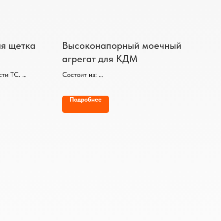
ая щетка
Высоконапорный моечный
агрегат для КДМ
сти ТС.
Состоит из:
5 метра.
- Высоконапорной рейки с форсунками (20
шт),
Подробнее
лен.
- Инерционной катушки со шлангом длиной
20 метров,
- Пистолета для мойки дорожных знаков,
транспортных средств и т.д.