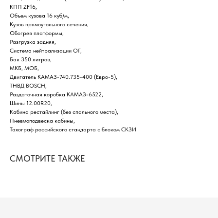
КПП ZF16,
Объем кузова 16 куб/м,
Кузов прямоугольного сечения,
Обогрев платформы,
Разгрузка задняя,
Система нейтрализации ОГ,
Бак 350 литров,
МКБ, МОБ,
Двигатель КАМАЗ-740.735-400 (Евро-5),
ТНВД BOSCH,
Раздаточная коробка КАМАЗ-6522,
Шины 12.00R20,
Кабина рестайлинг (без спального места),
Пневмоподвеска кабины,
Тахограф российского стандарта с блоком СКЗИ
СМОТРИТЕ ТАКЖЕ