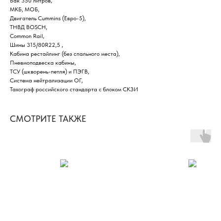
Бак 350 литров,
МКБ, МОБ,
Двигатель Cummins (Евро-5),
ТНВД BOSCH,
Common Rail,
Шины 315/80R22,5 ,
Кабина рестайлинг (без спального места),
Пневмоподвеска кабины,
ТСУ (шкворень-петля) и ПЭГВ,
Система нейтрализации ОГ,
Тахограф российского стандарта с блоком СКЗИ
СМОТРИТЕ ТАКЖЕ