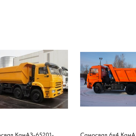
свал КамАЗ-65201-
Самосвал 6х4 КамА