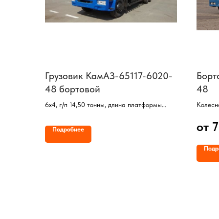
Грузовик КамАЗ-65117-6020-
Борт
48 бортовой
48
6х4, г/п 14,50 тонны, длина платформы
Колесн
7800 мм, пневмоподвеска, тент-каркас,
Двигат
от 
двигатель Cummins (300 л/с), КП ZF9
Мощнос
Подробнее
КП ZF9
Грузопо
Подр
Длина 
Кабина
ТСУ (ш