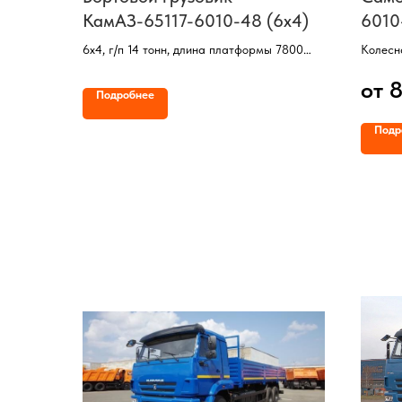
КамАЗ-65117-6010-48 (6х4)
6010
6х4, г/п 14 тонн, длина платформы 7800
Колесн
мм, рессорная подвеска, тент-каркас,
Двигат
от 
двигатель КамАЗ (300 л/с), КП ZF9, ТНВД
Мощнос
Подробнее
АЗПИ
КП ZF1
Кузов 
Подр
Объем 
Грузоп