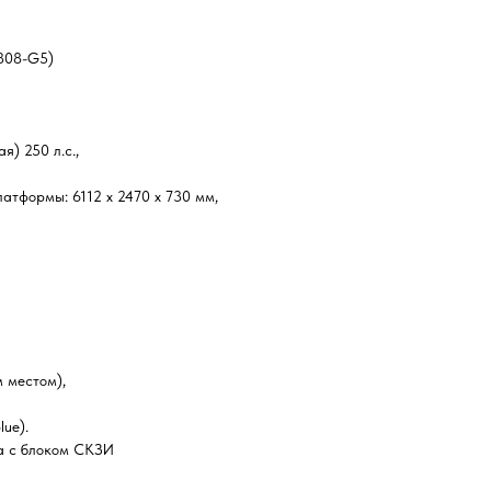
308-G5)
) 250 л.с.,
атформы: 6112 х 2470 х 730 мм,
 местом),
ue).
а с блоком СКЗИ