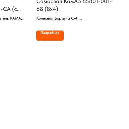
Самосвал КамАЗ 65801-001-
-СА (с
68 (8х4)
атель КАМАЗ,
Колесная формула 8х4,
24DD
Двигатель DAIMLER,
 10,3 тонны,
Мощность 428 л/с,
Подробнее
откой под
КП ZF16,
Грузоподъемность 32,43 тонны,
Объем кузова 20 куб/м,
Ведущие мосты HANDE с осевой нагрузкой
16 тонн,
МКБ, МОБ, кабина AXOR (низкая),
Задняя разгрузка,
Обогрев платформы