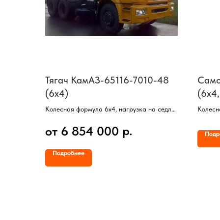
Тягач КамАЗ-65116-7010-48
Само
(6х4)
(6х4,
Колесная формула 6х4, нагрузка на седло
Колесн
15,50 тонны, высота седла 1255 / 1330 мм,
Двигат
р.
от 6 854 000
двигатель Cummins (300 л/с), дизельный,
Мощнос
Подр
КП ZF9
КП ZF1
Грузоп
Подробнее
Объем 
Кабина