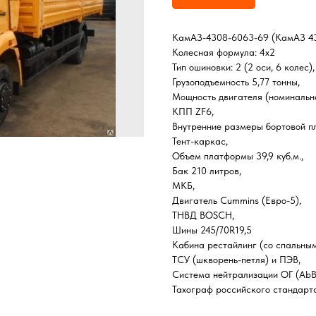
КамАЗ-4308-6063-69 (КамАЗ 4
Колесная формула: 4х2
Тип ошиновки: 2 (2 оси, 6 колес),
Грузоподъемность 5,77 тонны,
Мощность двигателя (номинальная
КПП ZF6,
Внутренние размеры бортовой пл
Тент-каркас,
Объем платформы 39,9 куб.м.,
Бак 210 литров,
МКБ,
Двигатель Cummins (Евро-5),
ТНВД BOSCH,
Шины 245/70R19,5
Кабина рестайлинг (со спальным
ТСУ (шкворень-петля) и ПЭВ,
Система нейтрализации ОГ (AbBl
Тахограф российского стандарт