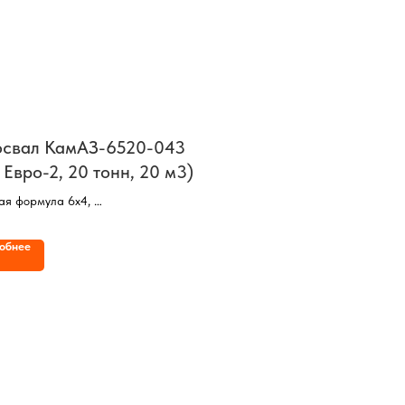
свал КамАЗ-6520-043
 Евро-2, 20 тонн, 20 м3)
ая формула 6х4,
ель КамАЗ,
ть 320 л/с,
обнее
6,
одъемность 20 тонн,
кузова 20 куб/м,
 со спальным местом