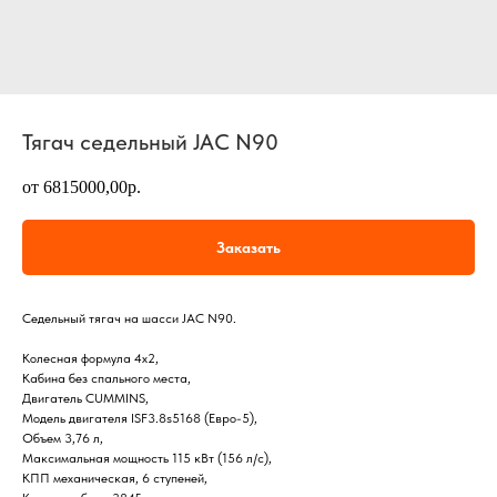
Тягач седельный JAC N90
от 6815000,00р.
Заказать
Седельный тягач на шасси JAC N90.
Колесная формула 4х2,
Кабина без спального места,
Двигатель CUMMINS,
Модель двигателя ISF3.8s5168 (Евро-5),
Объем 3,76 л,
Максимальная мощность 115 кВт (156 л/с),
КПП механическая, 6 ступеней,