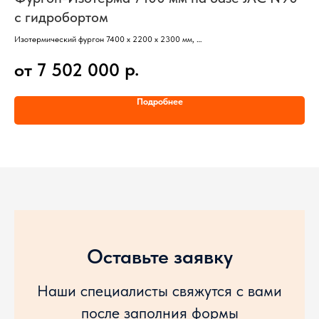
с гидробортом
N
Изотермический фургон 7400 х 2200 х 2300 мм,
Бор
Базовый автомобиль – JAC N90.
КМУ
р.
от 7 502 000
о
Кабина со спальным местом.
Баз
Колесная формула 4х2.
Кол
Двигатель ISF3.8S5168 (Евро-5).
Дви
Подробнее
Гидроборт ггрузоподъемностью от 1000 кг
Каб
Оставьте заявку
Наши специалисты свяжутся с вами
после заполния формы