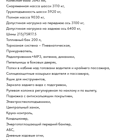
Колесная база 3845 мм,
Снаряженная масса шасси 3110 кг,
Грузоподъемность шасси 5920 кг,
Полная масса 9030 кг,
Допустимая нагрузка на переднюю ось 3100 кг,
Допустимая нагрузка на заднюю ось 6400 кг,
Шины 215/75R17.5
Топливный бак 200 л,
Тормозная система – Пневматическая,
Прикуриватель,
Радиоприемник+MP3, антенна, динамики,
Пепельницы в боковых дверях,
Полки в кабине над головами водителя и крайнего пассажира,
Солнцезащитные козырьки водителя и пассажира,
Ящик для инструментов,
Зеркала заднего вида с подогревом,
Рулевая колонка регулируемая по наклону и по вылету,
Подножка с антискользящим покрытием,
Электростеклоподъемники,
Центральный замок,
Круиз-контроль,
Кондиционер,
Энергопоглощающий передний бампер,
АБС,
Дневные ходовые огни,