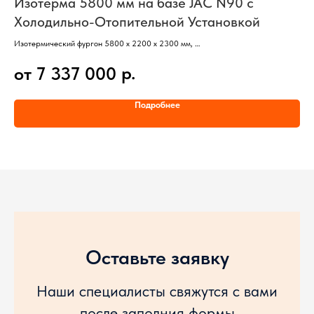
Изотерма 5800 мм на базе JAC N90 с
Б
Холодильно-Отопительной Установкой
N
Изотермический фургон 5800 х 2200 х 2300 мм,
Бор
Базовый автомобиль – JAC N90,
КМУ
р.
от 7 337 000
о
Кабина без спального места,
Баз
Колесная формула 4х2,
Кол
Двигатель ISF3.8S5156 (Евро-5),
Дви
Подробнее
Температурный диапазон ХОУ от -20 до +12
Каб
Оставьте заявку
Наши специалисты свяжутся с вами
после заполния формы