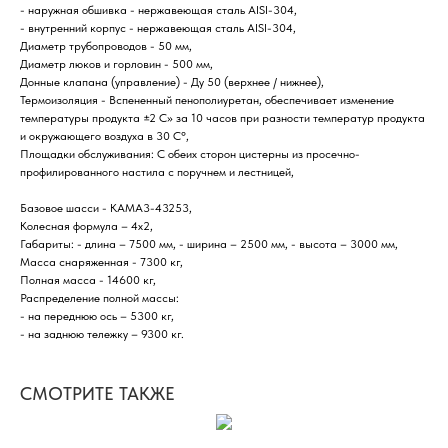
- наружная обшивка - нержавеющая сталь AISI-304,
- внутренний корпус - нержавеющая сталь AISI-304,
Диаметр трубопроводов - 50 мм,
Диаметр люков и горловин - 500 мм,
Донные клапана (управление) - Ду 50 (верхнее / нижнее),
Термоизоляция - Вспененный пенополиуретан, обеспечивает изменение
температуры продукта ±2 С» за 10 часов при разности температур продукта
и окружающего воздуха в 30 С°,
Площадки обслуживания: С обеих сторон цистерны из просечно-
профилированного настила с поручнем и лестницей,
Базовое шасси - КАМA3-43253,
Колесная формула – 4х2,
Габариты: - длина – 7500 мм, - ширина – 2500 мм, - высота – 3000 мм,
Масса снаряженная - 7300 кг,
Полная масса - 14600 кг,
Распределение полной массы:
- на переднюю ось – 5300 кг,
- на заднюю тележку – 9300 кг.
СМОТРИТЕ ТАКЖЕ