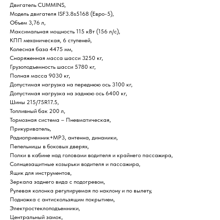
Двигатель CUMMINS,
Модель двигателя ISF3.8s5168 (Евро-5),
Объем 3,76 л,
Максимальная мощность 115 кВт (156 л/с),
КПП механическая, 6 ступеней,
Колесная база 4475 мм,
Снаряженная масса шасси 3250 кг,
Грузоподъемность шасси 5780 кг,
Полная масса 9030 кг,
Допустимая нагрузка на переднюю ось 3100 кг,
Допустимая нагрузка на заднюю ось 6400 кг,
Шины 215/75R17.5,
Топливный бак 200 л,
Тормозная система – Пневматическая,
Прикуриватель,
Радиоприемник+MP3, антенна, динамики,
Пепельницы в боковых дверях,
Полки в кабине над головами водителя и крайнего пассажира,
Солнцезащитные козырьки водителя и пассажира,
Ящик для инструментов,
Зеркала заднего вида с подогревом,
Рулевая колонка регулируемая по наклону и по вылету,
Подножка с антискользящим покрытием,
Электростеклоподъемники,
Центральный замок,