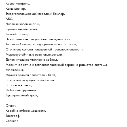
Круиз-контроль,
Кондиционер,
Энергопоглощающий передний бампер,
АБС,
Дневные ходовые огни,
Зуммер заднего хода,
Горный тормоз,
Электрическая регулировка передних фар,
Топливный фильтр с подогревом и сепаратором,
Отопитель салона повышенной производительности,
Морозоустойчивые резиновые детали,
Дополнительное утепление кабины,
Москитная сетка и теплоизоляционный экран на радиатор системы
охлаждения,
Нижняя защита двигателя и КПП,
Закрытый аккумуляторный ящик,
Запасное колесо,
Набор инструментов,
Буксировочный крюк,
Опции:
Коробка отбора мощности,
Тахограф,
Спойлер