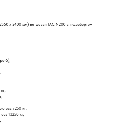
 2550 х 2400 мм) на шасси JAC N200 с гидробортом
ро-5),
,
кг,
г,
ю ось 7250 кг,
ось 13250 кг,
,