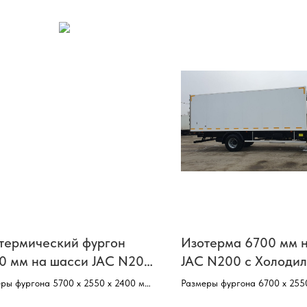
термический фургон
Изотерма 6700 мм н
0 мм на шасси JAC N200
JAC N200 с Холодил
идробортом
Отопительной Уста
ры фургона 5700 х 2550 х 2400 мм,
Размеры фургона 6700 х 255
вое шасси–JAC N200,
Базовое шасси–JAC N200,