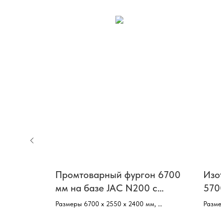
гон
Промтоварный фургон 6700
Изо
AC N200
мм на базе JAC N200 с
570
гидробортом
с г
 х 2400 мм,
Размеры 6700 х 2550 х 2400 мм,
Разме
Базовое шасси–JAC N200,
Базо