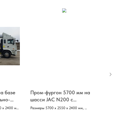
а базе
Пром-фургон 5700 мм на
Про
ьно-
шасси JAC N200 с
шас
новкой
гидробортом
гид
0 х 2400 мм,
Размеры 5700 х 2550 х 2400 мм,
Разм
Базовое шасси–JAC N200,
Базо