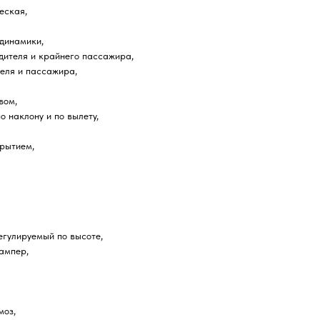
еская,
 динамики,
дителя и крайнего пассажира,
еля и пассажира,
вом,
 наклону и по вылету,
рытием,
егулируемый по высоте,
ампер,
моз,