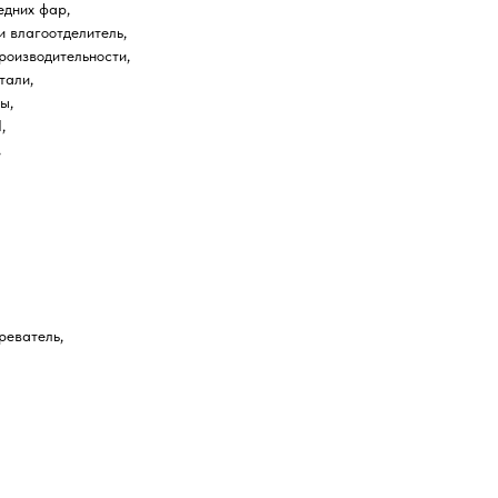
едних фар,
и влагоотделитель,
роизводительности,
тали,
ы,
,
,
реватель,