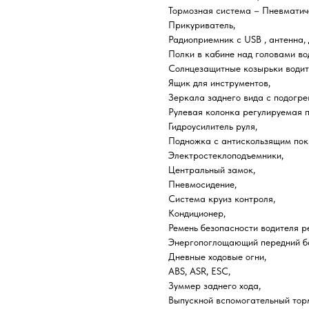
Тормозная система – Пневматич
Прикуриватель,
Радиоприемник c USB , антенна,
Полки в кабине над головами во
Солнцезащитные козырьки водит
Ящик для инструментов,
Зеркала заднего вида с подогре
Рулевая колонка регулируемая по
Гидроусилитель руля,
Подножка с антискользящим пок
Электростеклоподъемники,
Центральный замок,
Пневмосидение,
Система круиз контроля,
Кондиционер,
Ремень безопасности водителя р
Энергопоглощающий передний б
Дневные ходовые огни,
ABS, ASR, ESC,
Зуммер заднего хода,
Выпускной вспомогательный тор