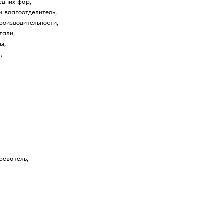
едних фар,
и влагоотделитель,
роизводительности,
тали,
ы,
,
,
реватель,