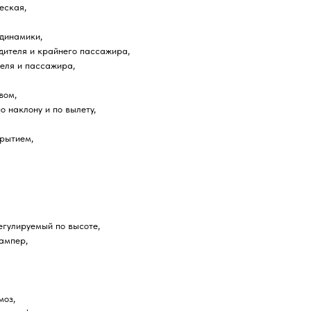
еская,
 динамики,
дителя и крайнего пассажира,
еля и пассажира,
вом,
 наклону и по вылету,
рытием,
егулируемый по высоте,
ампер,
моз,