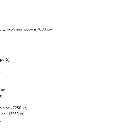
с длиной платформы 7800 мм
ро-5),
,
кг,
г,
ю ось 7250 кг,
ось 13250 кг,
,