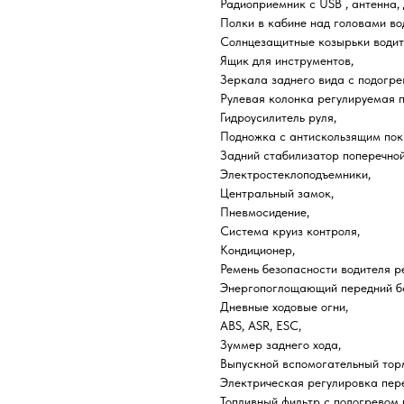
Радиоприемник c USB , антенна,
Полки в кабине над головами во
Солнцезащитные козырьки водит
Ящик для инструментов,
Зеркала заднего вида с подогре
Рулевая колонка регулируемая по
Гидроусилитель руля,
Подножка с антискользящим пок
Задний стабилизатор поперечной
Электростеклоподъемники,
Центральный замок,
Пневмосидение,
Система круиз контроля,
Кондиционер,
Ремень безопасности водителя р
Энергопоглощающий передний б
Дневные ходовые огни,
ABS, ASR, ESC,
Зуммер заднего хода,
Выпускной вспомогательный тор
Электрическая регулировка пер
Топливный фильтр с подогревом 