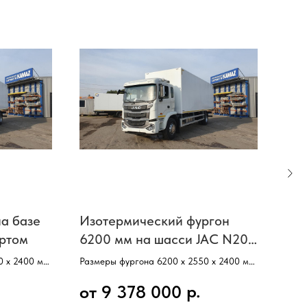
а базе
Изотермический фургон
Фур
ортом
6200 мм на шасси JAC N200
на 
с гидробортом
0 х 2400 мм,
Размеры фургона 6200 х 2550 х 2400 мм,
Разм
Базовое шасси–JAC N200,
Базо
р.
от 9 378 000
от
Кабина со спальным местом,
Каби
Колесная формула 4х2,
Коле