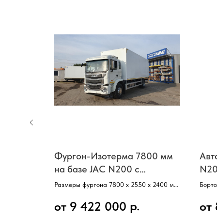
а базе
Фургон-Изотерма 7800 мм
Авт
ртом
на базе JAC N200 с
N20
гидробортом
мм
 х 2400 мм,
Размеры фургона 7800 х 2550 х 2400 мм,
Борто
Базовое шасси–JAC N200,
мм,
р.
от 9 422 000
от
Кабина со спальным местом,
Базов
Колесная формула 4х2,
Кабин