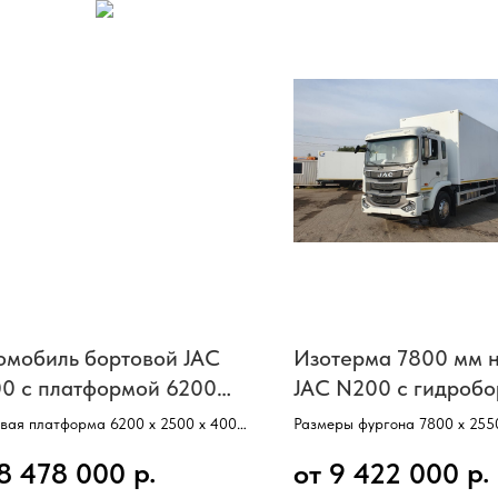
омобиль бортовой JAC
Изотерма 7800 мм н
0 с платформой 6200
JAC N200 с гидроб
вая платформа 6200 х 2500 х 400
Размеры фургона 7800 х 255
Базовое шасси–JAC N200,
р.
р.
 8 478 000
от 9 422 000
ый автомобиль – JAC N200,
Кабина со спальным местом,
а со спальным местом,
Колесная формула 4х2,