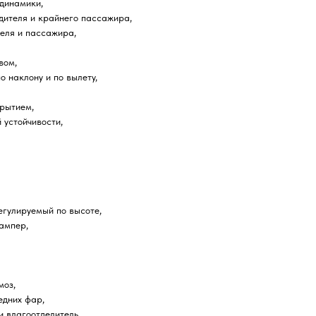
 динамики,
дителя и крайнего пассажира,
еля и пассажира,
вом,
 наклону и по вылету,
рытием,
 устойчивости,
егулируемый по высоте,
ампер,
моз,
едних фар,
и влагоотделитель,