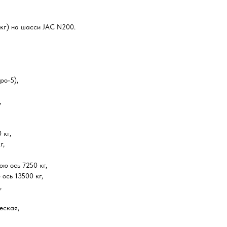
 кг) на шасси JAC N200.
ро-5),
,
 кг,
г,
ю ось 7250 кг,
ось 13500 кг,
,
еская,