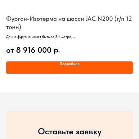
Фургон-Изотерма на шасси JAC N200 (г/п 12
П
тонн)
г
Длина фургона может быть до 8,4 метра,
Раз
Базовый автомобиль – JAC N200,
Баз
р.
от 8 916 000
о
Кабина со спальным местом,
Каб
Колесная формула 4х2,
Кол
Двигатель Cummins ISD285 50 (Евро-5),
Дви
Подробнее
Грузоподъемность шасси от 13565 до 13750 кг,
Гру
Полная масса 19980 кг
Пол
Гид
Оставьте заявку