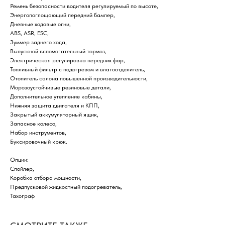
Ремень безопасности водителя регулируемый по высоте,
Энергопоглощающий передний бампер,
Дневные ходовые огни,
ABS, ASR, ESC,
Зуммер заднего хода,
Выпускной вспомогательный тормоз,
Электрическая регулировка передних фар,
Топливный фильтр с подогревом и влагоотделитель,
Отопитель салона повышенной производительности,
Морозоустойчивые резиновые детали,
Дополнительное утепление кабины,
Нижняя защита двигателя и КПП,
Закрытый аккумуляторный ящик,
Запасное колесо,
Набор инструментов,
Буксировочный крюк.
Опции:
Спойлер,
Коробка отбора мощности,
Предпусковой жидкостный подогреватель,
Тахограф