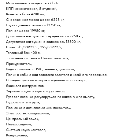
Максимальная мощность 271 л/с,
КПП механическая, 8 ступеней,
Колесная база 4200 мм,
Снаряженная масса шасси 6228 кг,
Грузоподъемность шасси 13750 кг,
Полная масса 19980 кг,
Допустимая нагрузка на переднюю ось 7250 кг,
Допустимая нагрузка на заднюю ось 13800 кг,
Шины 315/80R22.5 , 295/80R22.5,
Топливный бак 400 л,
Тормозная система – Пневматическая,
Прикуриватель,
Радиоприемник c USB , антенна, динамики,
Полки в кабине над головами водителя и крайнего пассажира,
Солнцезащитные козырьки водителя и пассажира,
Ящик для инструментов,
Зеркала заднего вида с подогревом,
Рулевая колонка регулируемая по наклону и по вылету,
Гидроусилитель руля,
Подножка с антискользящим покрытием,
Электростеклоподъемники,
Центральный замок,
Пневмосидение,
Система круиз контроля,
Кондиционер,