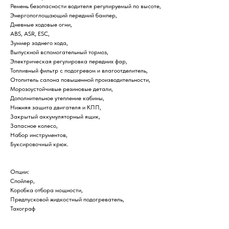
Ремень безопасности водителя регулируемый по высоте,
Энергопоглощающий передний бампер,
Дневные ходовые огни,
ABS, ASR, ESC,
Зуммер заднего хода,
Выпускной вспомогательный тормоз,
Электрическая регулировка передних фар,
Топливный фильтр с подогревом и влагоотделитель,
Отопитель салона повышенной производительности,
Морозоустойчивые резиновые детали,
Дополнительное утепление кабины,
Нижняя защита двигателя и КПП,
Закрытый аккумуляторный ящик,
Запасное колесо,
Набор инструментов,
Буксировочный крюк.
Опции:
Спойлер,
Коробка отбора мощности,
Предпусковой жидкостный подогреватель,
Тахограф