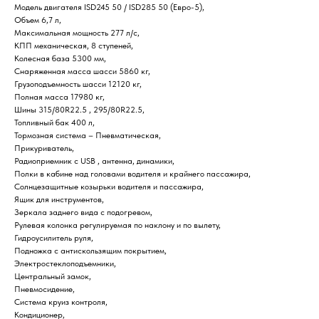
Модель двигателя ISD245 50 / ISD285 50 (Евро-5),
Объем 6,7 л,
Максимальная мощность 277 л/с,
КПП механическая, 8 ступеней,
Колесная база 5300 мм,
Снаряженная масса шасси 5860 кг,
Грузоподъемность шасси 12120 кг,
Полная масса 17980 кг,
Шины 315/80R22.5 , 295/80R22.5,
Топливный бак 400 л,
Тормозная система – Пневматическая,
Прикуриватель,
Радиоприемник c USB , антенна, динамики,
Полки в кабине над головами водителя и крайнего пассажира,
Солнцезащитные козырьки водителя и пассажира,
Ящик для инструментов,
Зеркала заднего вида с подогревом,
Рулевая колонка регулируемая по наклону и по вылету,
Гидроусилитель руля,
Подножка с антискользящим покрытием,
Электростеклоподъемники,
Центральный замок,
Пневмосидение,
Система круиз контроля,
Кондиционер,