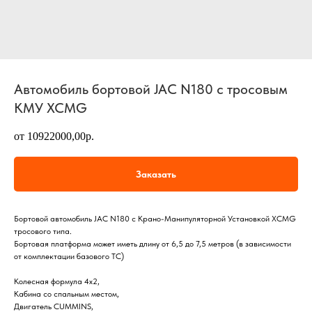
Автомобиль бортовой JAC N180 с тросовым
КМУ XCMG
от 10922000,00р.
Заказать
Бортовой автомобиль JAC N180 с Крано-Манипуляторной Установкой XCMG
тросового типа.
Бортовая платформа может иметь длину от 6,5 до 7,5 метров (в зависимости
от комплектации базового ТС)
Колесная формула 4х2,
Кабина со спальным местом,
Двигатель CUMMINS,