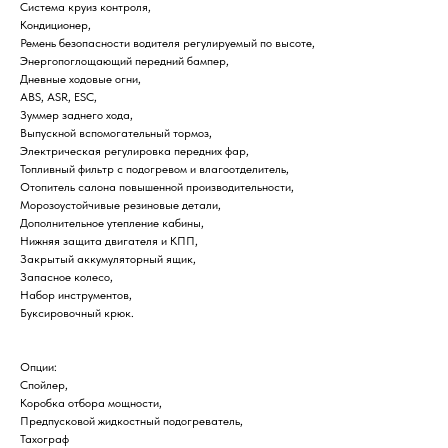
Система круиз контроля,
Кондиционер,
Ремень безопасности водителя регулируемый по высоте,
Энергопоглощающий передний бампер,
Дневные ходовые огни,
ABS, ASR, ESC,
Зуммер заднего хода,
Выпускной вспомогательный тормоз,
Электрическая регулировка передних фар,
Топливный фильтр с подогревом и влагоотделитель,
Отопитель салона повышенной производительности,
Морозоустойчивые резиновые детали,
Дополнительное утепление кабины,
Нижняя защита двигателя и КПП,
Закрытый аккумуляторный ящик,
Запасное колесо,
Набор инструментов,
Буксировочный крюк.
Опции:
Спойлер,
Коробка отбора мощности,
Предпусковой жидкостный подогреватель,
Тахограф