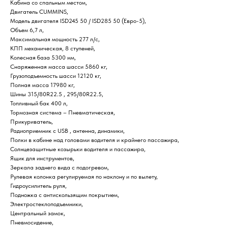
Кабина со спальным местом,
Двигатель CUMMINS,
Модель двигателя ISD245 50 / ISD285 50 (Евро-5),
Объем 6,7 л,
Максимальная мощность 277 л/с,
КПП механическая, 8 ступеней,
Колесная база 5300 мм,
Снаряженная масса шасси 5860 кг,
Грузоподъемность шасси 12120 кг,
Полная масса 17980 кг,
Шины 315/80R22.5 , 295/80R22.5,
Топливный бак 400 л,
Тормозная система – Пневматическая,
Прикуриватель,
Радиоприемник c USB , антенна, динамики,
Полки в кабине над головами водителя и крайнего пассажира,
Солнцезащитные козырьки водителя и пассажира,
Ящик для инструментов,
Зеркала заднего вида с подогревом,
Рулевая колонка регулируемая по наклону и по вылету,
Гидроусилитель руля,
Подножка с антискользящим покрытием,
Электростеклоподъемники,
Центральный замок,
Пневмосидение,