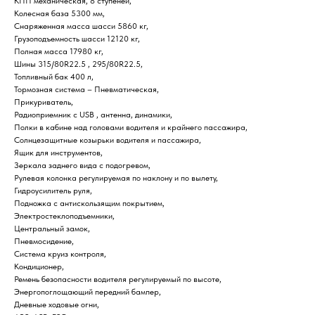
КПП механическая, 8 ступеней,
Колесная база 5300 мм,
Снаряженная масса шасси 5860 кг,
Грузоподъемность шасси 12120 кг,
Полная масса 17980 кг,
Шины 315/80R22.5 , 295/80R22.5,
Топливный бак 400 л,
Тормозная система – Пневматическая,
Прикуриватель,
Радиоприемник c USB , антенна, динамики,
Полки в кабине над головами водителя и крайнего пассажира,
Солнцезащитные козырьки водителя и пассажира,
Ящик для инструментов,
Зеркала заднего вида с подогревом,
Рулевая колонка регулируемая по наклону и по вылету,
Гидроусилитель руля,
Подножка с антискользящим покрытием,
Электростеклоподъемники,
Центральный замок,
Пневмосидение,
Система круиз контроля,
Кондиционер,
Ремень безопасности водителя регулируемый по высоте,
Энергопоглощающий передний бампер,
Дневные ходовые огни,