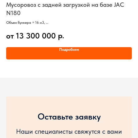
Мусоровоз с задней загрузкой на базе JAC
Са
N180
Зад
V=1
Объем бункера = 16 м3,
о
Баз
Задняя загрузка,
Каб
р.
от 13 300 000
Базовый автомобиль – JAC N180,
Кол
Кабина со спальным местом,
Дви
Колесная формула 4х2,
Гру
Подробнее
Двигатель Cummins ISD285 50 (Евро-5),
Пол
Грузоподъемность шасси 12255 кг,
Полная масса 17980 кг
Оставьте заявку
Наши специалисты свяжутся с вами