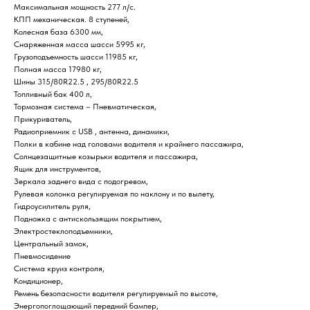
Максимальная мощность 277 л/с.
КПП механическая. 8 ступеней,
Колесная база 6300 мм,
Снаряженная масса шасси 5995 кг,
Грузоподъемность шасси 11985 кг,
Полная масса 17980 кг,
Шины 315/80R22.5 , 295/80R22.5
Топливный бак 400 л,
Тормозная система – Пневматическая,
Прикуриватель,
Радиоприемник c USB , антенна, динамики,
Полки в кабине над головами водителя и крайнего пассажира,
Солнцезащитные козырьки водителя и пассажира,
Ящик для инструментов,
Зеркала заднего вида с подогревом,
Рулевая колонка регулируемая по наклону и по вылету,
Гидроусилитель руля,
Подножка с антискользящим покрытием,
Электростеклоподъемники,
Центральный замок,
Пневмосидение
Система круиз контроля,
Кондиционер,
Ремень безопасности водителя регулируемый по высоте,
Энергопоглощающий передний бампер,