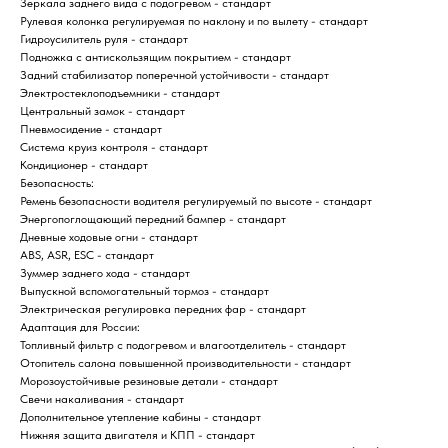
Зеркала заднего вида с подогревом - стандарт
Рулевая колонка регулируемая по наклону и по вылету - стандарт
Гидроусилитель руля - стандарт
Подножка с антискользящим покрытием - стандарт
Задний стабилизатор поперечной устойчивости - стандарт
Электростеклоподъемники - стандарт
Центральный замок - стандарт
Пневмосидение - стандарт
Система круиз контроля - стандарт
Кондиционер - стандарт
Безопасность:
Ремень безопасности водителя регулируемый по высоте - стандарт
Энергопоглощающий передний бампер - стандарт
Дневные ходовые огни - стандарт
ABS, ASR, ESC - стандарт
Зуммер заднего хода - стандарт
Выпускной вспомогательный тормоз - стандарт
Электрическая регулировка передних фар - стандарт
Адаптация для России:
Топливный фильтр с подогревом и влагоотделитель - стандарт
Отопитель салона повышенной производительности - стандарт
Морозоустойчивые резиновые детали - стандарт
Свечи накаливания - стандарт
Дополнительное утепление кабины - стандарт
Нижняя защита двигателя и КПП - стандарт