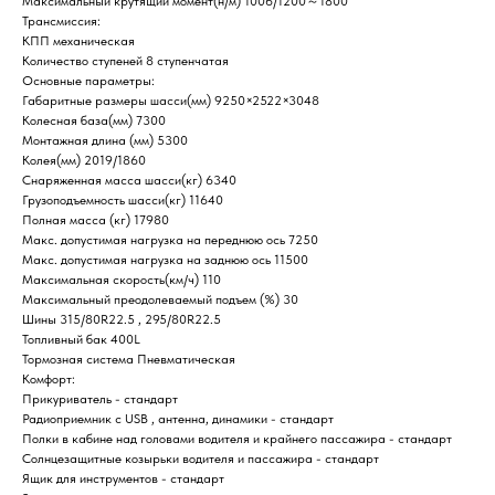
Максимальный крутящий момент(н/м) 1006/1200～1800
Трансмиссия:
КПП механическая
Количество ступеней 8 ступенчатая
Основные параметры:
Габаритные размеры шасси(мм) 9250×2522×3048
Колесная база(мм) 7300
Монтажная длина (мм) 5300
Колея(мм) 2019/1860
Снаряженная масса шасси(кг) 6340
Грузоподъемность шасси(кг) 11640
Полная масса (кг) 17980
Макс. допустимая нагрузка на переднюю ось 7250
Макс. допустимая нагрузка на заднюю ось 11500
Максимальная скорость(км/ч) 110
Максимальный преодолеваемый подъем (%) 30
Шины 315/80R22.5 , 295/80R22.5
Топливный бак 400L
Тормозная система Пневматическая
Комфорт:
Прикуриватель - стандарт
Радиоприемник c USB , антенна, динамики - стандарт
Полки в кабине над головами водителя и крайнего пассажира - стандарт
Солнцезащитные козырьки водителя и пассажира - стандарт
Ящик для инструментов - стандарт