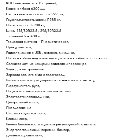
КПП механическая. 8 ступеней,
Колесная база 6300 мм,
Снаряженная масса шасси 5995 кг,
Грузоподъемность шасси 11985 кг,
Полная масса 17980 кг,
Шины 315/80R22.5 , 295/80R22.5
Топливный бак 400 л,
Тормозная система – Пневматическая,
Прикуриватель,
Радиоприемник c USB , антенна, динамики,
Полки в кабине над головами водителя и крайнего пассажира,
Солнцезащитные козырьки водителя и пассажира,
Ящик для инструментов,
Зеркала заднего вида с подогревом,
Рулевая колонка регулируемая по наклону и по вылету,
Гидроусилитель руля,
Подножка с антискользящим покрытием,
Электростеклоподъемники,
Центральный замок,
Пневмосидение
Система круиз контроля,
Кондиционер,
Ремень безопасности водителя регулируемый по высоте,
Энергопоглощающий передний бампер,
Дневные ходовые огни,