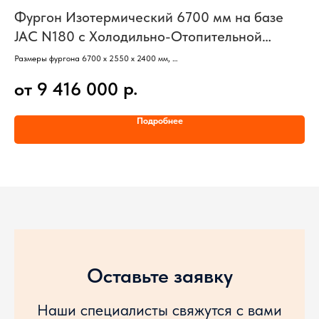
Фургон Изотермический 6700 мм на базе
А
JAC N180 с Холодильно-Отопительной
п
Установкой
Размеры фургона 6700 х 2550 х 2400 мм,
Бор
Базовое шасси–JAC N180,
Баз
р.
от 9 416 000
о
Кабина со спальным местом,
Каб
Колесная формула 4х2,
Кол
Двигатель Cummins ISD285 50 (Евро-5),
Дви
Подробнее
Грузоподъемность шасси 12120 кг,
Гру
Полная масса 17980 кг,
Пол
Температурный диапазон ХОУ от -20 до +12
Оставьте заявку
Наши специалисты свяжутся с вами