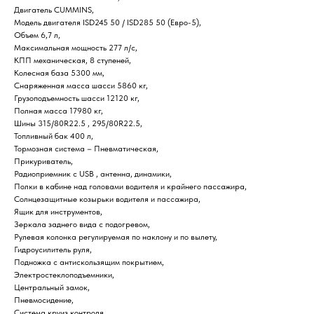
Двигатель CUMMINS,
Модель двигателя ISD245 50 / ISD285 50 (Евро-5),
Объем 6,7 л,
Максимальная мощность 277 л/с,
КПП механическая, 8 ступеней,
Колесная база 5300 мм,
Снаряженная масса шасси 5860 кг,
Грузоподъемность шасси 12120 кг,
Полная масса 17980 кг,
Шины 315/80R22.5 , 295/80R22.5,
Топливный бак 400 л,
Тормозная система – Пневматическая,
Прикуриватель,
Радиоприемник c USB , антенна, динамики,
Полки в кабине над головами водителя и крайнего пассажира,
Солнцезащитные козырьки водителя и пассажира,
Ящик для инструментов,
Зеркала заднего вида с подогревом,
Рулевая колонка регулируемая по наклону и по вылету,
Гидроусилитель руля,
Подножка с антискользящим покрытием,
Электростеклоподъемники,
Центральный замок,
Пневмосидение,
Система круиз контроля,