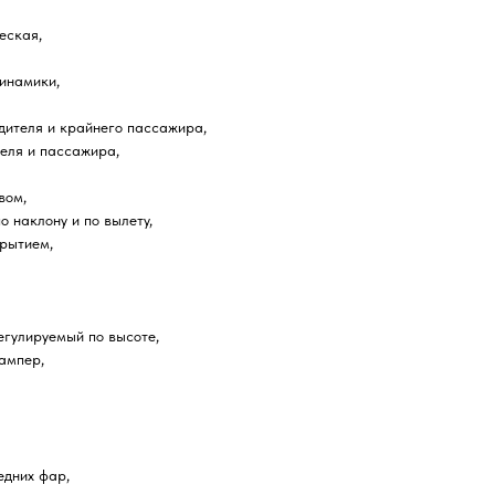
еская,
инамики,
дителя и крайнего пассажира,
еля и пассажира,
вом,
 наклону и по вылету,
рытием,
егулируемый по высоте,
ампер,
едних фар,