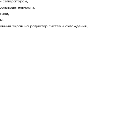
и сепаратором,
роизводительности,
тали,
ы,
ионный экран на радиатор системы охлаждения,
,