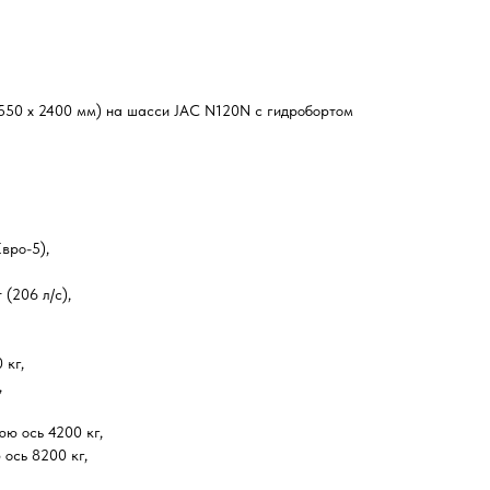
550 х 2400 мм) на шасси JAC N120N с гидробортом
вро-5),
(206 л/с),
 кг,
,
ю ось 4200 кг,
ось 8200 кг,