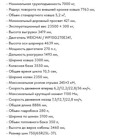
- Номинальная грузоподъемность 7000 кг,
- Радиус поворота по внешней кромке ковша 7763 мм,
- Объем стандартного ковша 5,2 м³,
- Минимальный дорожный просвет 421 мм,
- Эксплуатационный вес 23500 ± 300 кг,
- Высота выгрузки 3419 мм,
- Двигатель WEICHAI / WP10G270E341,
- Высота оси шарнира 4639 мм,
- Мощность двигателя 270 л.с,
- Дальность разгрузки 1493 мм,
- Ширина ковша 3300 мм,
- Колесная база 3550 мм,
- Общее время цикла 10,5 сек,
- Ширина колеи 2350 мм,
- Максимальное усилие отрыва 245±3 кН,
- Скорость движения вперед 6,2/12,2/22,8/36 км/ч,
- Максимальный крутящий момент 1100 Нм,
- Скорость движения назад 7,5/12,7/22,8 км/ч,
- Общая длина 8886 мм,
- Объем гидробака 280 л,
- Ширина по шинам 3100 мм,
- Объем топливного бака 350 л,
- Высота до верха кабины 3460 мм,
- Размер шин 750/65R25L-3TL