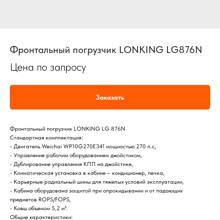
Фронтальный погрузчик LONKING LG876N
Цена по запросу
Заказать
Фронтальный погрузчик LONKING LG 876N
Стандартная комплектация:
- Двигатель Weichai WP10G270E341 мощностью 270 л.с,
- Управление рабочим оборудованием джойстиком,
- Дублирование управления КПП на джойстике,
- Климатическая установка в кабине – кондиционер, печка,
- Карьерные радиальный шины для тяжелых условий эксплуатации,
- Кабина оборудована защитой при опрокидывании и от падающих
предметов ROPS/FOPS,
- Ковш объемом 5,2 м³.
Общие характеристики: