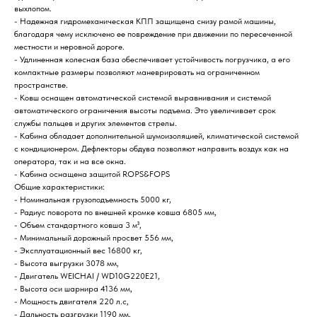
выхлопом.
- Надежная гидромеханическая КПП защищена снизу рамой машины,
благодаря чему исключено ее повреждение при движении по пересеченной
местности и неровной дороге.
- Удлиненная колесная база обеспечивает устойчивость погрузчика, а его
компактные размеры позволяют маневрировать на ограниченном
пространстве.
- Ковш оснащен автоматической системой выравнивания и системой
автоматического ограничения высоты подъема. Это увеличивает срок
службы пальцев и других элементов стрелы.
- Кабина обладает дополнительной шумоизоляцией, климатической системой
с кондиционером. Дефлекторы обдува позволяют направить воздух как на
оператора, так и на все окна.
- Кабина оснащена защитой ROPS&FOPS
Общие характеристики:
- Номинальная грузоподъемность 5000 кг,
- Радиус поворота по внешней кромке ковша 6805 мм,
- Объем стандартного ковша 3 м³,
- Минимальный дорожный просвет 556 мм,
- Эксплуатационный вес 16800 кг,
- Высота выгрузки 3078 мм,
- Двигатель WEICHAI / WD10G220E21,
- Высота оси шарнира 4136 мм,
- Мощность двигателя 220 л.с,
- Дальность разгрузки 1190 мм,