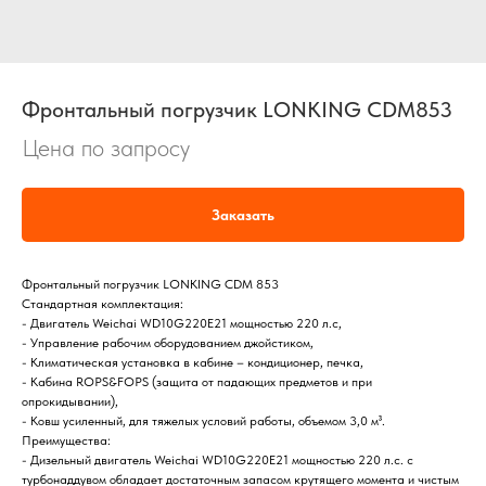
Фронтальный погрузчик LONKING CDM853
Цена по запросу
Заказать
Фронтальный погрузчик LONKING CDM 853
Стандартная комплектация:
- Двигатель Weichai WD10G220E21 мощностью 220 л.с,
- Управление рабочим оборудованием джойстиком,
- Климатическая установка в кабине – кондиционер, печка,
- Кабина ROPS&FOPS (защита от падающих предметов и при
опрокидывании),
- Ковш усиленный, для тяжелых условий работы, объемом 3,0 м³.
Преимущества:
- Дизельный двигатель Weichai WD10G220E21 мощностью 220 л.с. с
турбонаддувом обладает достаточным запасом крутящего момента и чистым