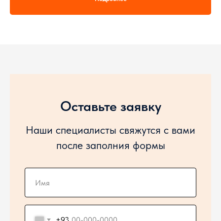
Минимальный дорожный просвет 330 мм,
Мин
Эксплуатационный вес 6380 кг,
Экс
Высота выгрузки 3200 мм,
Выс
Двигатель YUNNEI YN38GBZ2
Дви
Оставьте заявку
Наши специалисты свяжутся с вами
после заполния формы
+93