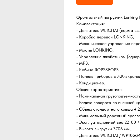
Фронтальный погрузчик Lonking
Комплектация:
- Двигатель WEICHAI (норма вых
- Коробка передач LONKING,
- Механическое управление пер
- Мосты LONKING,
- Управление джойстиком (одно
- MP3,
- Кабина ROPS&FOPS,
- Панель приборов с ЖК-экрано
- Кондиционер.
Общие характеристики:
- Номинальная грузоподъемность
- Радиус поворота по внешней к
- Объем стандартного ковша 4.2
- Минимальный дорожный просве
- Эксплуатационный вес 22100 ±
- Высота выгрузки 3706 мм,
- Двигатель WEICHAI / WP10G24