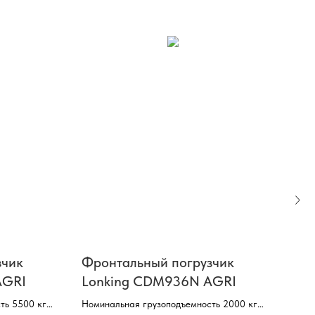
зчик
Фронтальный погрузчик
Фро
AGRI
Lonking CDM936N AGRI
Lon
ть 5500 кг,
Номинальная грузоподъемность 2000 кг,
Номи