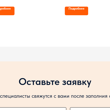
с поворота по внешней кромке
Радиус поворота по внешней
а 5030 мм,
ковша 7470 мм,
дробнее
Подробнее
 стандартного ковша 0.95 м³,
Объем стандартного ковша 3
альный дорожный просвет 310 мм,
Минимальный дорожный прос
уатационный вес 5500 кг,
Эксплуатационный вес 17500
а выгрузки 2700 мм,
Высота выгрузки 3261 мм,
тель YTO / YT4A2-24
Двигатель WEICHAI / WD10
Оставьте заявку
специалисты свяжутся с вами после заполния