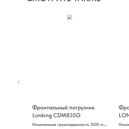
чик
Фронтальный погрузчик
Фро
Lonking CDM835G
LO
ь 7000 кг,
Номинальная грузоподъемность 3500 кг,
Номин