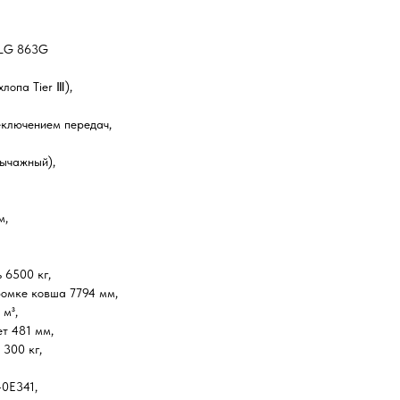
 LG 863G
лопа Tier Ⅲ),
еключением передач,
рычажный),
м,
 6500 кг,
ромке ковша 7794 мм,
 м³,
т 481 мм,
 300 кг,
0E341,