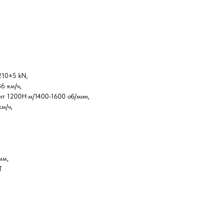
210±5 kN,
6 км/ч,
т 1200Н·м/1400-1600 об/мин,
м/ч,
мм,
T