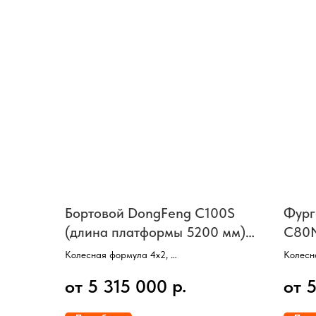
Бортовой DongFeng C100S
Фург
(длина платформы 5200 мм),
C80N
г/п 6 тонн
Колесная формула 4х2,
Колесн
Двигатель CUMMINS, 152 л/с,
Двигат
р.
от 5 315 000
от 
КПП механическая, 8 ступеней,
КПП ме
Колесная база 3800 мм,
Колесн
Внутренние размеры кузова 5200 мм,
Внутре