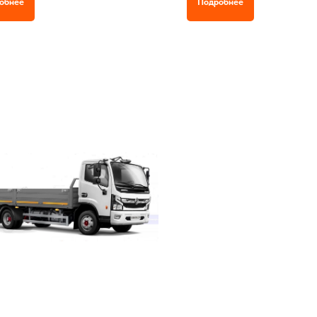
обнее
Подробнее
 масса а/м 7990 кг,
КПП автомат, 6 ступеней,
одъемность шасси 5035 кг.
Кабина без спального места,
Размеры фургона 6,015 х 2,4 