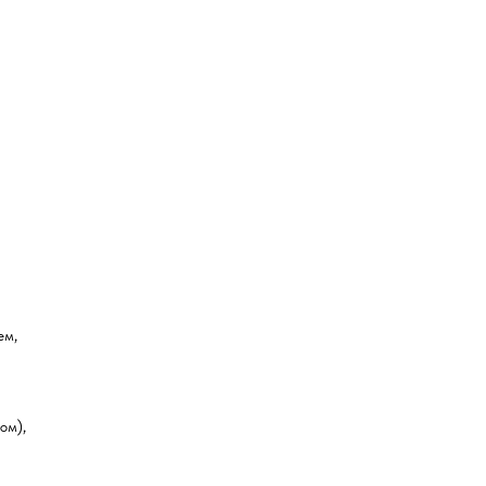
ем,
ом),