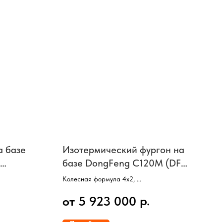
а базе
Изотермический фургон на
базе DongFeng C120M (DF
н 6015
C120M) (кабина без сп/м,
Колесная формула 4х2,
длина фургона 6150 мм)
ZD30D15-5N),
Двигатель Cummins, 152 л/с,
р.
от 5 923 000
КПП механическая, 8 ступеней,
 кг,
Колесная база 4400 мм,
Внутренние размеры платформы 6150 мм,