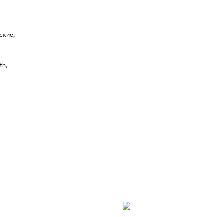
ские,
th,