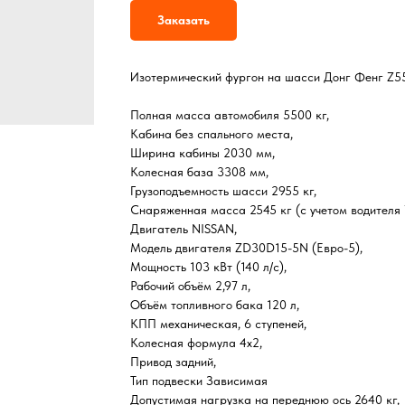
Заказать
Изотермический фургон на шасси Донг Фенг Z55
Полная масса автомобиля 5500 кг,
Кабина без спального места,
Ширина кабины 2030 мм,
Колесная база 3308 мм,
Грузоподъемность шасси 2955 кг,
Снаряженная масса 2545 кг (с учетом водителя 7
Двигатель NISSAN,
Модель двигателя ZD30D15-5N (Евро-5),
Мощность 103 кВт (140 л/с),
Рабочий объём 2,97 л,
Объём топливного бака 120 л,
КПП механическая, 6 ступеней,
Колесная формула 4х2,
Привод задний,
Тип подвески Зависимая
Допустимая нагрузка на переднюю ось 2640 кг,