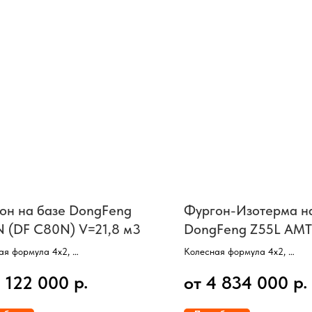
он на базе DongFeng
Фургон-Изотерма н
 (DF C80N) V=21,8 м3
DongFeng Z55L AMT
(категория С, фурго
ая формула 4х2,
Колесная формула 4х2,
мм)
ель CUMMINS, 152 л/с,
Двигатель NISSAN (модель 
р.
р.
5 122 000
от 4 834 000
ханическая, 6 ступеней,
Полная масса 5500 кг,
ая база 3800 мм,
Грузоподъемность шасси 2835
нние размеры платформы 5150 мм,
Автомобиль категории С,