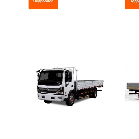
Подробнее
Подр
Полная масса а/м 10 000 кг,
Полная
Грузоподъемность шасси 6765 кг.
Грузоп