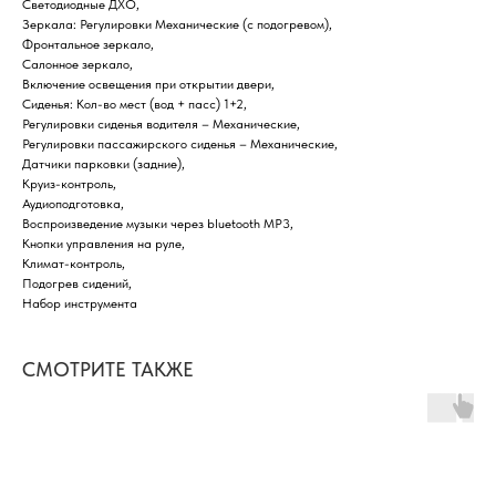
Светодиодные ДХО,
Зеркала: Регулировки Механические (с подогревом),
Фронтальное зеркало,
Салонное зеркало,
Включение освещения при открытии двери,
Сиденья: Кол-во мест (вод + пасс) 1+2,
Регулировки сиденья водителя – Механические,
Регулировки пассажирского сиденья – Механические,
Датчики парковки (задние),
Круиз-контроль,
Аудиоподготовка,
Воспроизведение музыки через bluetooth MP3,
Кнопки управления на руле,
Климат-контроль,
Подогрев сидений,
Набор инструмента
СМОТРИТЕ ТАКЖЕ