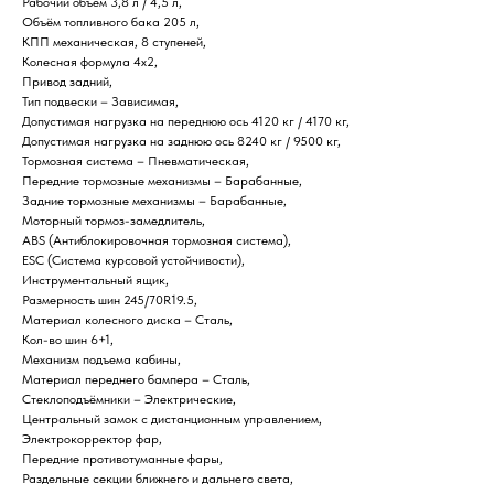
Рабочий объём 3,8 л / 4,5 л,
Объём топливного бака 205 л,
КПП механическая, 8 ступеней,
Колесная формула 4х2,
Привод задний,
Тип подвески – Зависимая,
Допустимая нагрузка на переднюю ось 4120 кг / 4170 кг,
Допустимая нагрузка на заднюю ось 8240 кг / 9500 кг,
Тормозная система – Пневматическая,
Передние тормозные механизмы – Барабанные,
Задние тормозные механизмы – Барабанные,
Моторный тормоз-замедлитель,
ABS (Антиблокировочная тормозная система),
ESC (Система курсовой устойчивости),
Инструментальный ящик,
Размерность шин 245/70R19.5,
Материал колесного диска – Сталь,
Кол-во шин 6+1,
Механизм подъема кабины,
Материал переднего бампера – Сталь,
Стеклоподъёмники – Электрические,
Центральный замок с дистанционным управлением,
Электрокорректор фар,
Передние противотуманные фары,
Раздельные секции ближнего и дальнего света,