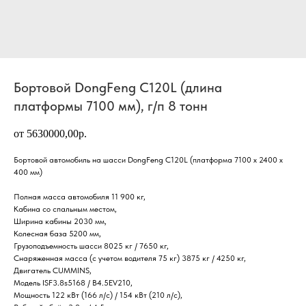
Бортовой DongFeng C120L (длина
платформы 7100 мм), г/п 8 тонн
от 5630000,00р.
Бортовой автомобиль на шасси DongFeng C120L (платформа 7100 х 2400 х
400 мм)
Полная масса автомобиля 11 900 кг,
Кабина со спальным местом,
Ширина кабины 2030 мм,
Колесная база 5200 мм,
Грузоподъемность шасси 8025 кг / 7650 кг,
Снаряженная масса (с учетом водителя 75 кг) 3875 кг / 4250 кг,
Двигатель CUMMINS,
Модель ISF3.8s5168 / B4.5EV210,
Мощность 122 кВт (166 л/с) / 154 кВт (210 л/с),